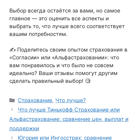
Выбор всегда остаётся за вами, но самое
главное — это оценить все аспекты и
выбрать то, что лучше всего соответствует
вашим потребностям.
✍️ Поделитесь своим опытом страхования в
«Согласии» или «Альфастраховании»: что
вам понравилось и что было не совсем
идеально? Ваши отзывы помогут другим
сделать правильный выбор! 🧐
Рубрики
Страхование
,
Что лучше?
Что лучше Тинькофф Страхование или
Альфастрахование: сравнение цен, выплат и
поддержки
Югория или Ингосстрах: сравнение