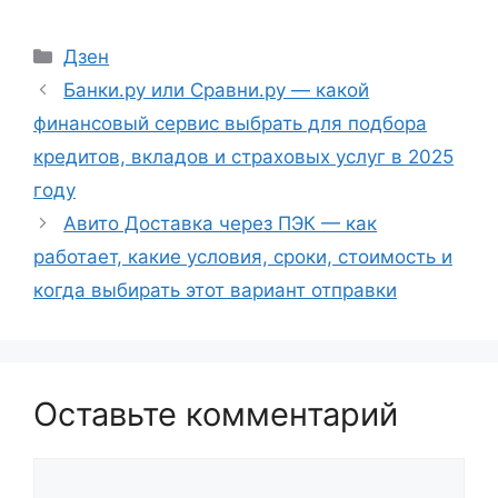
Рубрики
Дзен
Банки.ру или Сравни.ру — какой
финансовый сервис выбрать для подбора
кредитов, вкладов и страховых услуг в 2025
году
Авито Доставка через ПЭК — как
работает, какие условия, сроки, стоимость и
когда выбирать этот вариант отправки
Оставьте комментарий
Комментарий