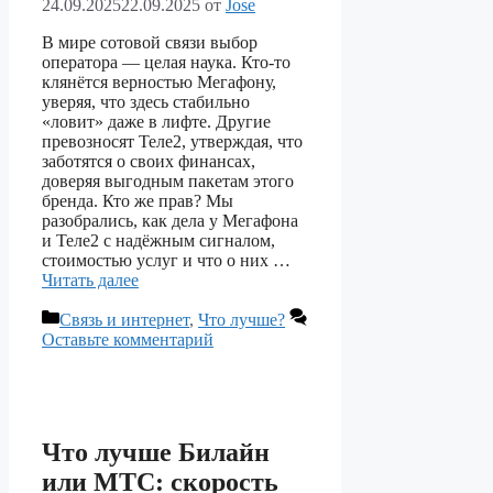
24.09.2025
22.09.2025
от
Jose
В мире сотовой связи выбор
оператора — целая наука. Кто-то
клянётся верностью Мегафону,
уверяя, что здесь стабильно
«ловит» даже в лифте. Другие
превозносят Теле2, утверждая, что
заботятся о своих финансах,
доверяя выгодным пакетам этого
бренда. Кто же прав? Мы
разобрались, как дела у Мегафона
и Теле2 с надёжным сигналом,
стоимостью услуг и что о них …
Читать далее
Рубрики
Связь и интернет
,
Что лучше?
Оставьте комментарий
Что лучше Билайн
или МТС: скорость