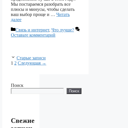
Мы постараемся разобрать все
плюсы и минусы, чтобы сделать
ваш выбор проще и …
Читать
далее
Рубрики
Связь и интернет
,
Что лучше?
Оставьте комментарий
Старые записи
Страница
Страница
1
2
Следующая
→
Поиск
Поиск
Свежие