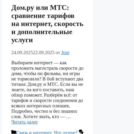
Дом.ру или МТС:
сравнение тарифов
на интернет, скорость
и дополнительные
услуги
24.09.2025
22.09.2025
от
Jose
Выбираем интернет — как
проложить магистраль скорости до
дома, чтобы ни фильмы, ни игры
не тормозили? В бой вступают два
титана: Дом.ру и МТС. Если вы не
знаете, на кого поставить, наш
обзор поможет. Разберём всё: от
тарифов и скорости соединения до
всяких интересных плюшек.
Подробно, честно и без лишних
слов. Хотите знать, кто — …
Читать далее
Рубрики
Связь и интернет
,
Что лучше?