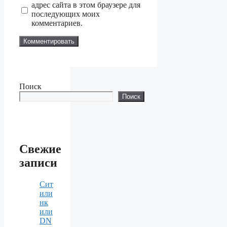
адрес сайта в этом браузере для
последующих моих
комментариев.
Поиск
Поиск
Свежие
записи
Сит
или
нк
или
DN