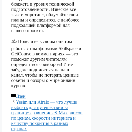
бюджета и уровня технической
подготовленности. Взвесьте все
«за» и «против», обдумайте свои
планы и определитесь с наиболее
подходящей платформой для
вашего проекта.
✍️ Поделитесь своим опытом
работы с платформами Skillspace и
GetCourse в комментариях — это
поможет другим читателям
определиться с выбором! И не
забудьте подписаться на наш
канал, чтобы не потерять ценные
советы и обзоры о мире онлайн-
курсов.
Рубрики
Дзен
Yesim или Airalo — что лучше
выбрать для путешествий за
границу: сравнение eSIM-сервисов
по ценам, скорости интернета и
качеству покрытия в разных
странах