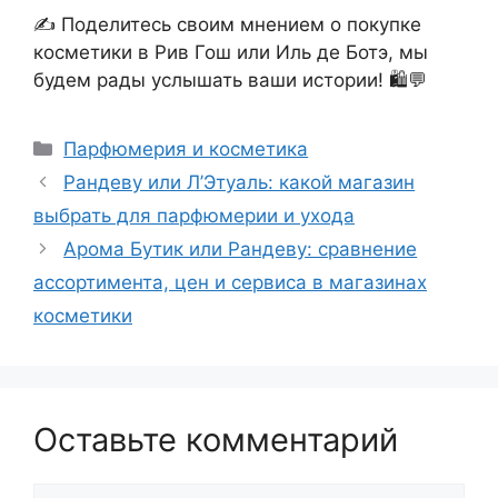
✍️ Поделитесь своим мнением о покупке
косметики в Рив Гош или Иль де Ботэ, мы
будем рады услышать ваши истории! 🛍️💬
Рубрики
Парфюмерия и косметика
Рандеву или Л’Этуаль: какой магазин
выбрать для парфюмерии и ухода
Арома Бутик или Рандеву: сравнение
ассортимента, цен и сервиса в магазинах
косметики
Оставьте комментарий
Комментарий