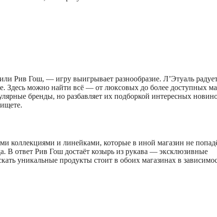
ь или Рив Гош, — игру выигрывает разнообразие. Л’Этуаль радуе
me. Здесь можно найти всё — от люксовых до более доступных ма
пулярные бренды, но разбавляет их подборкой интересных новино
 ищете.
ми коллекциями и линейками, которые в иной магазин не попад
да. В ответ Рив Гош достаёт козырь из рукава — эксклюзивные
кать уникальные продукты стоит в обоих магазинах в зависимос