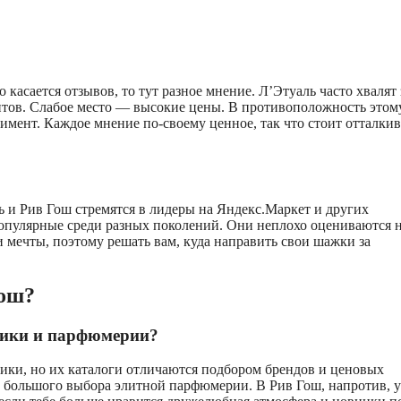
касается отзывов, то тут разное мнение. Л’Этуаль часто хвалят 
тов. Слабое место — высокие цены. В противоположность этому
имент. Каждое мнение по-своему ценное, так что стоит отталкив
ь и Рив Гош стремятся в лидеры на Яндекс.Маркет и других
популярные среди разных поколений. Они неплохо оцениваются 
и мечты, поэтому решать вам, куда направить свои шажки за
Гош?
етики и парфюмерии?
ики, но их каталоги отличаются подбором брендов и ценовых
и большого выбора элитной парфюмерии. В Рив Гош, напротив, 