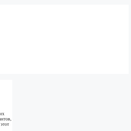
их
антов,
 этот