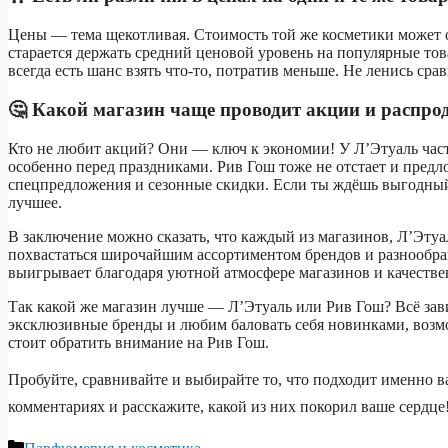
Цены — тема щекотливая. Стоимость той же косметики может от
старается держать средний ценовой уровень на популярные тов
всегда есть шанс взять что-то, потратив меньше. Не ленись с
🤔 Какой магазин чаще проводит акции и распро
Кто не любит акций? Они — ключ к экономии! У Л’Этуаль час
особенно перед праздниками. Рив Гош тоже не отстает и предл
спецпредложения и сезонные скидки. Если ты ждёшь выгодный
лучшее.
В заключение можно сказать, что каждый из магазинов, Л’Эту
похвастаться широчайшим ассортиментом брендов и разнообра
выигрывает благодаря уютной атмосфере магазинов и качестве
Так какой же магазин лучше — Л’Этуаль или Рив Гош? Всё зав
эксклюзивные бренды и любим баловать себя новинками, возмо
стоит обратить внимание на Рив Гош.
Пробуйте, сравнивайте и выбирайте то, что подходит именно в
комментариях и расскажите, какой из них покорил ваше сердце!
Рубрики