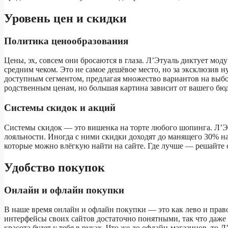
Уровень цен и скидки
Политика ценообразования
Цены, эх, совсем они бросаются в глаза. Л’Этуаль диктует мод
средним чеком. Это не самое дешёвое место, но за эксклюзив н
доступным сегментом, предлагая множество вариантов на выбо
родственным ценам, но большая картина зависит от вашего бю
Системы скидок и акций
Системы скидок — это вишенка на торте любого шопинга. Л’Э
лояльности. Иногда с ними скидки доходят до манящего 30% н
которые можно влёгкую найти на сайте. Где лучше — решайте 
Удобство покупок
Онлайн и офлайн покупки
В наше время онлайн и офлайн покупки — это как лево и право 
интерфейсы своих сайтов достаточно понятными, так что даже
красота будет у тебя в руках. Что же до офлайн-магазинов, т