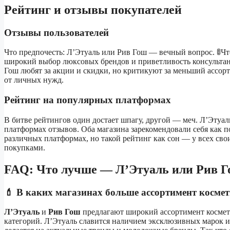
Рейтинг и отзывы покупателей
Отзывы пользователей
Что предпочесть: Л’Этуаль или Рив Гош — вечный вопрос. 🚦Что 
широкий выбор люксовых брендов и приветливость консультан
Гош любят за акции и скидки, но критикуют за меньший ассорт
от личных нужд.
Рейтинг на популярных платформах
В битве рейтингов один достает шпагу, другой — меч. Л’Этуал
платформах отзывов. Оба магазина зарекомендовали себя как 
различных платформах, но такой рейтинг как сон — у всех сво
покупками.
FAQ: Что лучше — Л’Этуаль или Рив 
💄 В каких магазинах больше ассортимент косм
Л’Этуаль
и
Рив Гош
предлагают широкий ассортимент космет
категорий. Л’Этуаль славится наличием эксклюзивных марок 