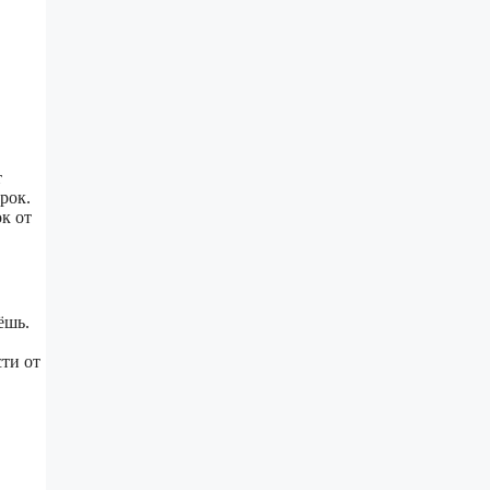
т
рок.
к от
ёшь.
ти от