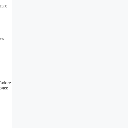
нных
es
’adore
олее