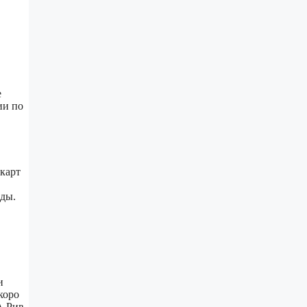
е
ии по
карт
нды.
и
коро
А Рив