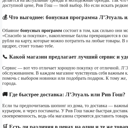
делается на актуальные тренды и молодежные бренды. Так что
доступной цене, Рив Гош — твой выбор. Но если искать редкие 
💰 Что выгоднее: бонусная программа Л’Этуаль 
Обаяние
бонусных программ
состоит в том, как сильно они м
«Спасибо за покупки», накопленные баллы превращаются в ски
рубли на карту, которые можно потратить на любые товары. В 
щедрее, стоит только тебе.
📞 Какой магазин предлагает лучший сервис и уд
Сервис — вот что отличает хорошую покупку от отличной. Л’
обслуживанием. В каждом магазине чувствуешь себя важным 
помочь с выбором новинки или подобрать подарок. К тому же,
города.
🚚 Где быстрее доставка: Л’Этуаль или Рив Гош?
Если ты предпочитаешь шопинг из дома, то доставка — важный
курьером, и через постаматы. У Рив Гош также быстрая доставк
своевременность, ведь оба магазина стремятся доставить товар
🛒 Есть ли различия в ценах на одни и те же това