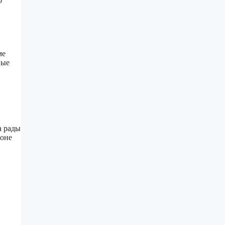
о
ме
ные
а рады
йоне