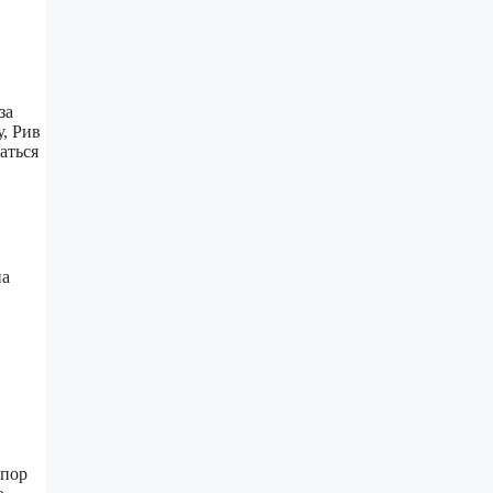
за
, Рив
аться
на
упор