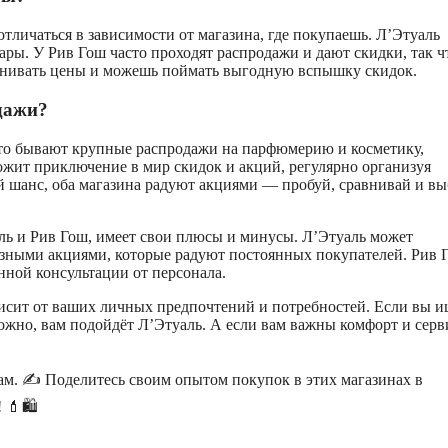
личаться в зависимости от магазина, где покупаешь. Л’Этуаль
ары. У Рив Гош часто проходят распродажи и дают скидки, так ч
равнивать цены и можешь поймать выгодную вспышку скидок.
дажи?
то бывают крупные распродажи на парфюмерию и косметику,
ожит приключение в мир скидок и акций, регулярно организуя
 шанс, оба магазина радуют акциями — пробуй, сравнивай и в
аль и Рив Гош, имеет свои плюсы и минусы. Л’Этуаль может
зными акциями, которые радуют постоянных покупателей. Рив 
нной консультации от персонала.
исит от ваших личных предпочтений и потребностей. Если вы и
жно, вам подойдёт Л’Этуаль. А если вам важны комфорт и серв
ам. ✍️ Поделитесь своим опытом покупок в этих магазинах в
 💄🛍️