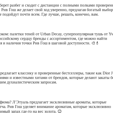
ь берет разбег и сходит с дистанции с полными полками провере
m. Рив Гош же делает свой ход уверенно, предлагая богатый выбор
е подойдут почти всем. Где лучше, решать, конечно, вам.
оком: палетки теней от Urban Decay, суперпопулярная тушь от Yv
 российскому сердцу бренды с ассортиментом, где можно найти
ля и наличия точки Рив Гош в шаговой доступности. 🎨💄
едлагает классику и проверенные бестселлеры, такие как Dior J
иями и известными хитами от брендов, которые делают закаты б
ашим духиалистическим запросам.
рфюма? Л’Этуаль предлагает эксклюзивные ароматы, которые
тча. Рив Гош уделяет внимание ароматам, которые эксклюзивно
имый запах где-то на вес золота. 😉