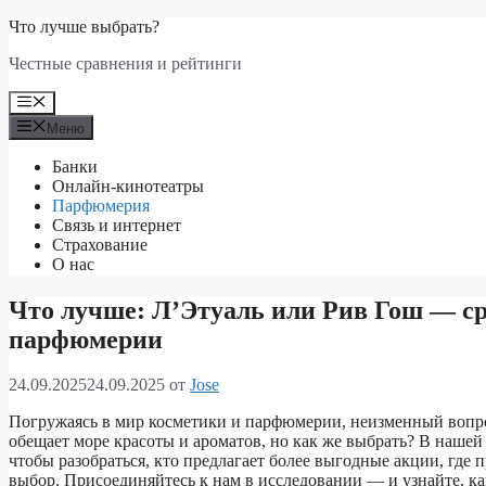
Перейти
Что лучше выбрать?
к
Честные сравнения и рейтинги
содержимому
Меню
Меню
Банки
Онлайн-кинотеатры
Парфюмерия
Связь и интернет
Страхование
О нас
Что лучше: Л’Этуаль или Рив Гош — ср
парфюмерии
24.09.2025
24.09.2025
от
Jose
Погружаясь в мир косметики и парфюмерии, неизменный вопро
обещает море красоты и ароматов, но как же выбрать? В нашей
чтобы разобраться, кто предлагает более выгодные акции, где 
выбор. Присоединяйтесь к нам в исследовании — и узнайте, ка