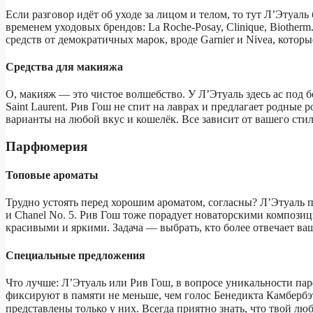
Если разговор идёт об уходе за лицом и телом, то тут Л’Этуал
временем уходовых брендов: La Roche-Posay, Clinique, Biother
средств от демократичных марок, вроде Garnier и Nivea, которы
Средства для макияжа
О, макияж — это чистое волшебство. У Л’Этуаль здесь ас под б
Saint Laurent. Рив Гош не спит на лаврах и предлагает родные
варианты на любой вкус и кошелёк. Все зависит от вашего сти
Парфюмерия
Топовые ароматы
Трудно устоять перед хорошим ароматом, согласны? Л’Этуаль пр
и Chanel No. 5. Рив Гош тоже порадует новаторскими композиц
красивыми и яркими. Задача — выбрать, кто более отвечает в
Специальные предложения
Что лучше: Л’Этуаль или Рив Гош, в вопросе уникальности па
фиксируют в памяти не меньше, чем голос Бенедикта Камбербэ
представлены только у них. Всегда приятно знать, что твой люб