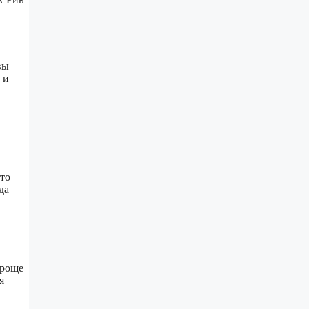
вы
 и
это
да
проще
я