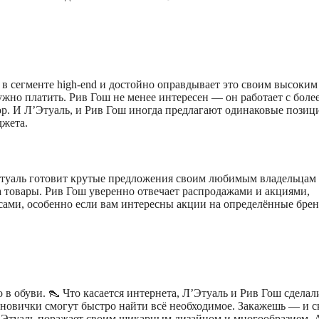
у в сегменте high-end и достойно оправдывает это своим высоким
ужно платить. Рив Гош не менее интересен — он работает с боле
р. И Л’Этуаль, и Рив Гош иногда предлагают одинаковые позиц
джета.
туаль готовит крутые предложения своим любимым владельцам 
а товары. Рив Гош уверенно отвечает распродажами и акциями,
сами, особенно если вам интересны акции на определённые бре
в обуви. 👠 Что касается интернета, Л’Этуаль и Рив Гош сделал
 новички смогут быстро найти всё необходимое. Закажешь — и с
о Л’Этуаль поражает своим шикарным дизайном и многообразием. 