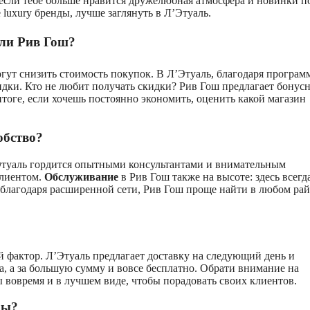
 если тебе больше нравится дружелюбная атмосфера и новинки п
luxury бренды, лучше заглянуть в Л’Этуаль.
или Рив Гош?
огут снизить стоимость покупок. В Л’Этуаль, благодаря програм
дки. Кто не любит получать скидки? Рив Гош предлагает бонус
итоге, если хочешь постоянно экономить, оценить какой магазин
обство?
Этуаль гордится опытными консультантами и внимательным
клиентом.
Обслуживание
в Рив Гош также на высоте: здесь всегд
 благодаря расширенной сети, Рив Гош проще найти в любом ра
 фактор. Л’Этуаль предлагает доставку на следующий день и
а, а за большую сумму и вовсе бесплатно. Обрати внимание на
ы вовремя и в лучшем виде, чтобы порадовать своих клиентов.
ры?