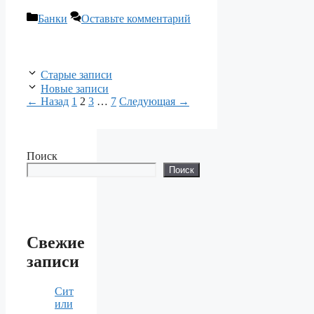
Рубрики
Банки
Оставьте комментарий
Старые записи
Новые записи
Страница
Страница
Страница
Страница
←
Назад
1
2
3
…
7
Следующая
→
Поиск
Поиск
Свежие
записи
Сит
или