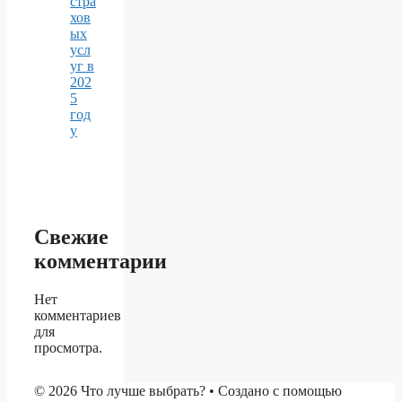
стра
хов
ых
усл
уг в
202
5
год
у
Свежие
комментарии
Нет
комментариев
для
просмотра.
© 2026 Что лучше выбрать?
• Создано с помощью